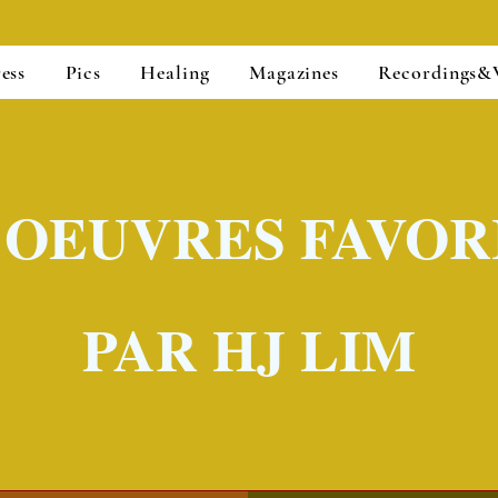
ess
Pics
Healing
Magazines
Recordings&
 OEUVRES FAVOR
PAR HJ LIM