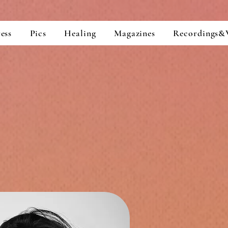
ess
Pics
Healing
Magazines
Recordings&