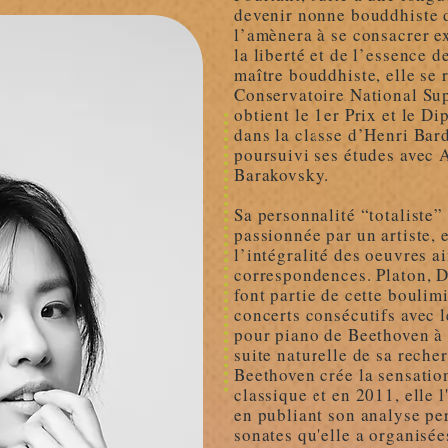
devenir nonne bouddhiste d
l’amènera à se consacrer e
la liberté et de l’essence d
maître bouddhiste, elle se 
Conservatoire National Sup
obtient le 1er Prix et le 
dans la classe d’Henri Bard
poursuivi ses études avec 
Barakovsky.
Sa personnalité “totaliste
passionnée par un artiste, 
l’intégralité des oeuvres ai
correspondences. Platon, 
font partie de cette boulimi
concerts consécutifs avec 
pour piano de Beethoven à 
suite naturelle de sa reche
Beethoven crée la sensatio
classique et en 2011, elle 
en publiant son analyse pe
sonates qu'elle a organisé