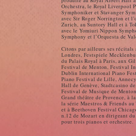
produite au Royal Albert Hall a
Orchestra, le Royal Liverpool 
Symphoniker et Stavanger Symp
avec Sir Roger Norrington et l
Zurich, au Suntory Hall et à T
avec le Yomiuri Nippon Symph
Symphony et l’Orquesta de Va
Citons par ailleurs ses récital
Londres, Festspiele Mecklenbu
du Palais Royal à Paris, aux G
Festival de Menton, Festival In
Dublin International Piano Fest
Piano Festival de Lille, Annecy
Hall de Genève, Stadtcasino de 
Festival de Musique de Menton
Grand théâtre de Provence, à l
la série Maestros & Friends au
et à Beethoven Festival Chicago
n.12 de Mozart en dirigeant du
pour trois pianos et orchestre.