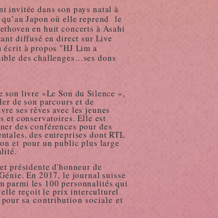
t invitée dans son pays natal à
i qu’au Japon où elle reprend le
ethoven en huit concerts à Asahi
ant diffusé en direct sur Live
 écrit à propos "HJ Lim a
sible des challenges…ses dons
e son livre «Le Son du Silence »,
ler de son parcours et de
vre ses rêves avec les jeunes
s et conservatoires. Elle est
nner des conférences pour des
ntales, des entreprises dont RTL
ion et
pour un public plus large
lité.
 et présidente d'honneur de
 Génie. En 2017, le journal suisse
m parmi les 100 personnalités qui
elle reçoit le prix interculturel
l pour sa
contribution sociale et