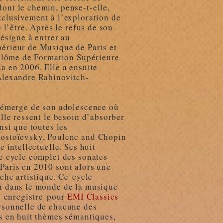
ont le chemin, pense-t-elle,
xclusivement à l’exploration de
e l’être. Après le refus de son
résigne à entrer au
érieur de Musique de Paris et
Diplôme de Formation Supérieure
a en 2006. Elle a ensuite
Alexandre Rabinovitch-
” émerge de son adolescence où
elle ressent le besoin d’absorber
nsi que toutes les
Dostoïevsky, Poulenc and Chopin
e intellectuelle. Ses huit
le cycle complet des sonates
Paris en 2010 sont alors une
rche artistique. Ce cycle
n dans le monde de la musique
l' enregistre pour
EMI Classics
rsonnelle de chacune des
es en huit thèmes sémantiques,