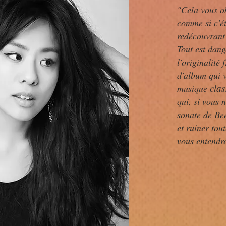
"Cela vous o
comme si c'ét
redécouvrant 
Tout est dang
l'originalité 
d'album qui v
clas
musique
qui, si vous 
sonate de Bee
et ruiner tou
vous entendr