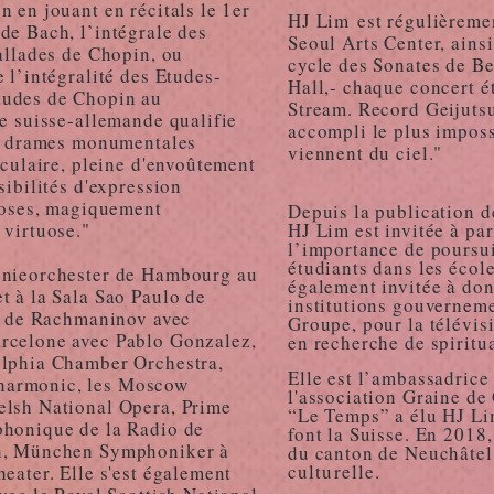
 en jouant en récitals le 1er
HJ Lim
est régulièremen
de Bach, l’intégrale des
Seoul Arts Center, ains
Ballades de Chopin, ou
cycle des Sonates de Be
 l’intégralité des Etudes-
Hall,- chaque concert ét
tudes de Chopin au
Stream. Record Geijutsu
se suisse-allemande qualifie
accompli le plus impos
u, drames monumentales
viennent du ciel."
aculaire, pleine d'envoûtement
sibilités d'expression
dioses, magiquement
Depuis la publication d
 virtuose."
HJ Lim est invitée à par
l’importance de poursui
étudiants dans les école
onieorchester de Hambourg au
également invitée à do
t à la Sala Sao Paulo de
institutions gouverneme
os de Rachmaninov avec
Groupe, pour la télévis
rcelone avec Pablo Gonzalez,
en recherche de spiritua
elphia Chamber Orchestra,
Elle est l’ambassadrice
harmonic, les Moscow
l'association Graine de
elsh National Opera, Prime
“Le Temps” a élu HJ Li
phonique de la Radio de
font la Suisse. En 2018, 
ch, München Symphoniker à
du canton de Neuchâte
culturelle.
eater. Elle s'est également