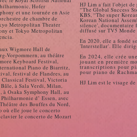
vec le Royal Scottish National
HJ Lim a fait l'objet d
Philharmonic, Hofer
“The Global Success Sto
hony et une tournée en Asie
KBS, “The super Korean
’orchestre de chambre de
Korean National Assemb
okyo Metropolitan Theater
silence', documentaire 
diffusé sur TV5 Monde 
ony et Tokyo Metropolitan
lencia.
En 2020, elle a fondé s
'Interstellar'. E
lle diri
s aux Wigmore Hall de
rg-Vorpommern, au théâtre
En 2024, elle crée un
ilmore Keyboard Festival,
jouant en première mo
transcriptions pour pi
ternational Piano de Biarritz,
pour piano de Rachma
ival, festival de Flandres, au
 Classical Festival, Victoria
HJ Lim est le visage d
Bâle, à Sala Verdi, Milan,
, à Osaka Symphony Hall, au
a Philharmonie d’ Essen, avec
 Théâtre des Bouffes du Nord,
 où elle joue le concerto
 clavier le concerto de Mozart