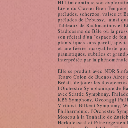
HJ Lim continue son exploration
Livre du Clavier Bien Tempéré 
préludes, scherzos, valses et 
préludes de Debussy, ainsi que
Tableaux de Rachmaninov et E
Stadtcasino de Bâle où la pres
son récital d'un "espace de fe
pianistiques sans pareil, spect
et une féerie incroyable de pos
pianistiques, subtiles et gran
interprétée par la phénoménale
Elle se produit avec NDR Sinf
Teatro Colon de Buenos Aires e
Brésil, de jouer les 4 concert
l'Orchestre Symphonique de Ba
avec Seattle Symphony, Philad
KBS Symphony, Gyeonggi Phil
Virtuosi, Bilkent Symphony, W
Philharmonic, l'Orchestre Sym
Moscou à la Tonhalle de Zuri
Herkulessaal et Prinzregententh