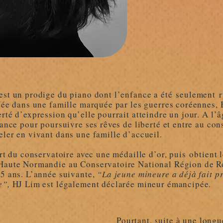
est un prodige du piano dont l’enfance a été seulement r
 Née dans une famille marquée par les guerres coréennes,
rté d’expression qu’elle pourrait atteindre un jour. A l’â
rance pour poursuivre ses rêves de liberté et entre au c
eler en vivant dans une famille d’accueil.
ort du conservatoire avec une médaille d’or, puis obtient
Haute Normandie au Conservatoire National Région de R
5 ans. L’année suivante,
“La jeune mineure a déjà fait p
e”,
HJ Lim est légalement déclarée mineur émancipée.
Pourtant, suite à une longu